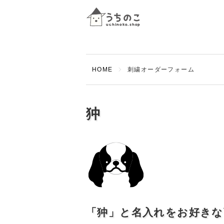
HOME
刺繍オーダーフォーム
狆
「狆」と名入れをお好き