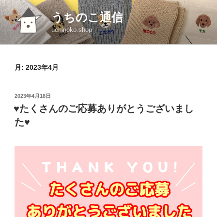
コ
うちのこ通信
ン
テ
uchinoko.shop
ン
ツ
へ
月:
2023年4月
ス
キ
投
2023年4月18日
ッ
稿
♥たくさんのご応募ありがとうございまし
プ
日:
た♥