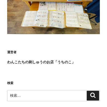
運営者
わんこたちの刺しゅうのお店「うちのこ」
検索
検
検
索
索: