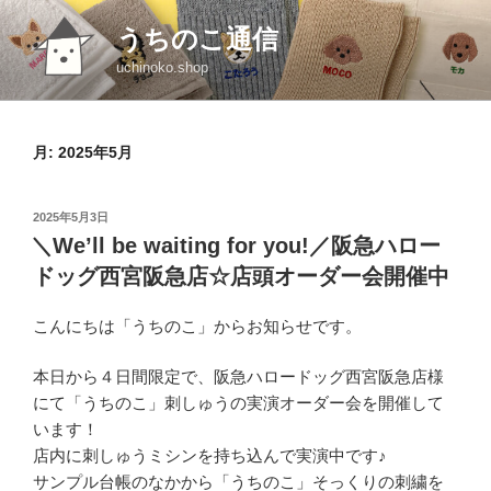
コ
うちのこ通信
ン
テ
uchinoko.shop
ン
ツ
へ
月:
2025年5月
ス
キ
投
2025年5月3日
ッ
稿
＼We’ll be waiting for you!／阪急ハロー
プ
日:
ドッグ西宮阪急店☆店頭オーダー会開催中
こんにちは「うちのこ」からお知らせです。
本日から４日間限定で、阪急ハロードッグ西宮阪急店様
にて「うちのこ」刺しゅうの実演オーダー会を開催して
います！
店内に刺しゅうミシンを持ち込んで実演中です♪
サンプル台帳のなかから「うちのこ」そっくりの刺繍を