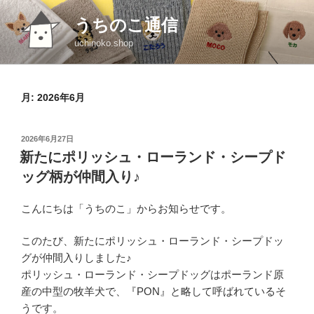
コ
うちのこ通信
ン
テ
uchinoko.shop
ン
ツ
へ
月:
2026年6月
ス
キ
投
2026年6月27日
ッ
稿
新たにポリッシュ・ローランド・シープド
プ
日:
ッグ柄が仲間入り♪
こんにちは「うちのこ」からお知らせです。
このたび、新たにポリッシュ・ローランド・シープドッ
グが仲間入りしました♪
ポリッシュ・ローランド・シープドッグはポーランド原
産の中型の牧羊犬で、『PON』と略して呼ばれているそ
うです。