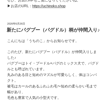
ぜひ、お店のHPもご覧になってくださいね。
▶お店のURL：
https://uchinoko.shop
投
2026年6月26日
稿
新たにパグプー（パグドル）柄が仲間入り♪
日:
こんにちは「うちのこ」からお知らせです。
このたび、新たにパグプー（パグドル）が仲間入りしま
した♪
パグプーはトイ・プードル×パグのミックス犬で、パグド
ルとも呼ばれています。
丸みのある目と短めのマズルが可愛らしく、体はコンパ
クト。
被毛はカールのあるふわふわ毛〜短めの柔らかい毛まで
幅があり、
毛色も豊富で人気の小型犬です。