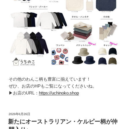
その他のわんこ柄も豊富に揃えています！
ぜひ、お店のHPもご覧になってくださいね。
▶お店のURL：
https://uchinoko.shop
投
2026年6月26日
稿
新たにオーストラリアン・ケルピー柄が仲
日: