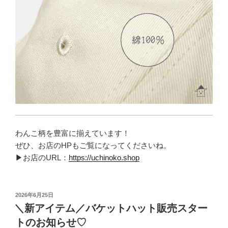
わんこ柄を豊富に揃えています！
ぜひ、お店のHPもご覧になってくださいね。
▶お店のURL：
https://uchinoko.shop
投
2026年6月25日
稿
＼新アイテム／バケットハット販売スター
日:
トのお知らせ♡