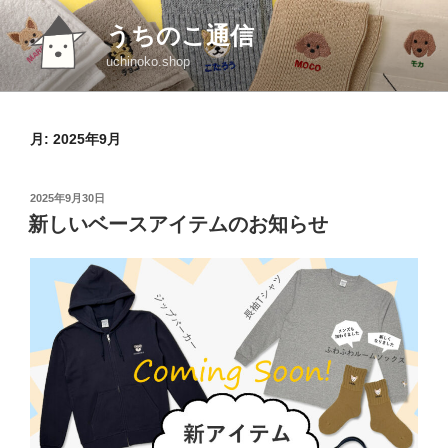
コ
うちのこ通信
ン
テ
uchinoko.shop
ン
ツ
へ
月:
2025年9月
ス
キ
投
2025年9月30日
ッ
稿
新しいベースアイテムのお知らせ
プ
日: