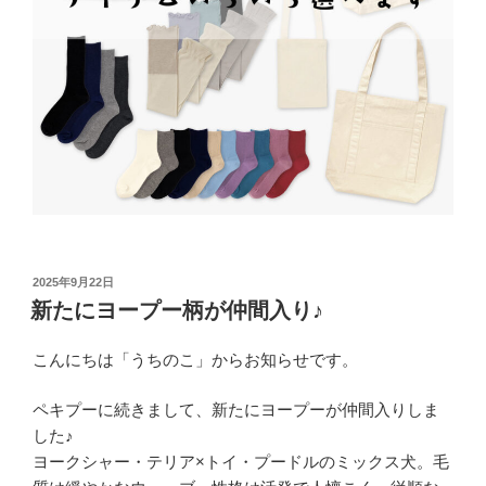
投
2025年9月22日
稿
新たにヨープー柄が仲間入り♪
日:
こんにちは「うちのこ」からお知らせです。
ペキプーに続きまして、新たにヨープーが仲間入りしま
した♪
ヨークシャー・テリア×トイ・プードルのミックス犬。毛