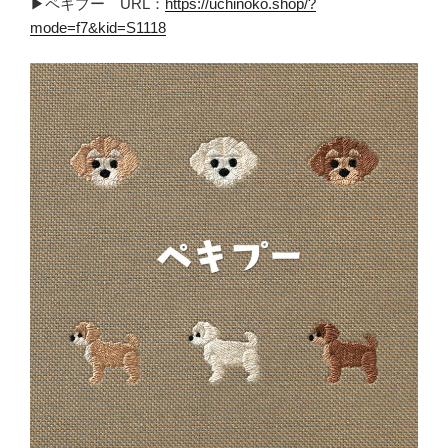
▶ペキプー URL：
https://uchinoko.shop/?
mode=f7&kid=S1118