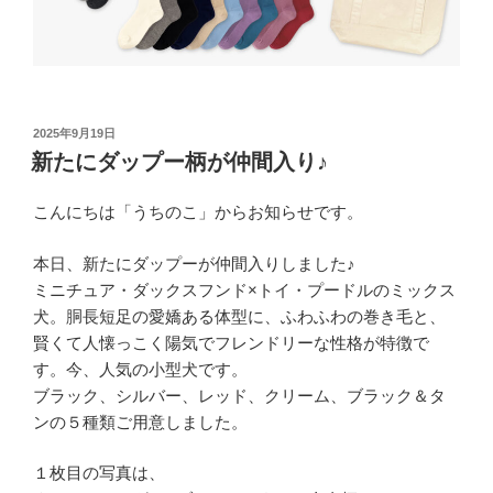
投
2025年9月19日
稿
新たにダップー柄が仲間入り♪
日:
こんにちは「うちのこ」からお知らせです。
本日、新たにダップーが仲間入りしました♪
ミニチュア・ダックスフンド×トイ・プードルのミックス
犬。胴長短足の愛嬌ある体型に、ふわふわの巻き毛と、
賢くて人懐っこく陽気でフレンドリーな性格が特徴で
す。今、人気の小型犬です。
ブラック、シルバー、レッド、クリーム、ブラック＆タ
ンの５種類ご用意しました。
１枚目の写真は、