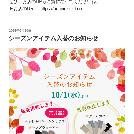
ぜひ、お店のHPもご覧になってくださいね。
▶お店のURL：
https://uchinoko.shop
投
2025年9月29日
稿
シーズンアイテム入替のお知らせ
日: