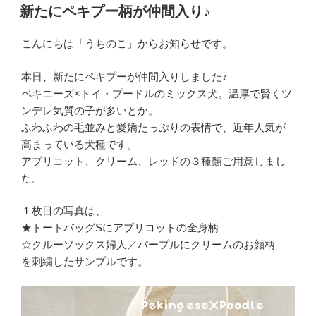
稿
新たにペキプー柄が仲間入り♪
日:
こんにちは「うちのこ」からお知らせです。
本日、新たにペキプーが仲間入りしました♪
ペキニーズ×トイ・プードルのミックス犬。温厚で賢くツ
ンデレ気質の子が多いとか。
ふわふわの毛並みと愛嬌たっぷりの表情で、近年人気が
高まっている犬種です。
アプリコット、クリーム、レッドの３種類ご用意しまし
た。
１枚目の写真は、
★トートバッグSにアプリコットの全身柄
☆クルーソックス婦人／パープルにクリームのお顔柄
を刺繍したサンプルです。