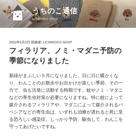
コ
うちのこ通信
ン
テ
uchinoko.shop
ン
ツ
へ
投
2022年5月2日
投稿者:
UCHINOKO.SHOP
ス
稿
フィラリア、ノミ・マダニ予防の
日:
キ
季節になりました
ッ
プ
新緑がまぶしい５月になりました。日に日に暖かくな
り、わんことのお散歩やお出かけが楽しい季節。その一
方で、虫も活発に活動する時期です。蚊やノミ・マダニ
などの寄生虫対策が必要になりますね。特に蚊によって
媒介されるフィラリアや、マダニによって媒介されるバ
ベシアなどの寄生虫は、いずれも治療が遅れると死に至
る恐ろしい感染症。しっかり予防、駆虫して、わんこを
守ってあげたいですね。