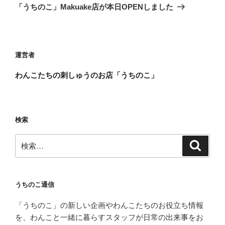
の
ー
「うちのこ」Makuake店が本日OPENしました
投
シ
稿
ョ
ン
運営者
わんこたちの刺しゅうのお店「うちのこ」
検索
検
検
索
索:
うちのこ通信
「うちのこ」の新しい企画やわんこたちのお役立ち情報
を、わんこと一緒に暮らすスタッフが日常の出来事をお