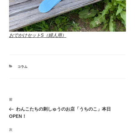
おでかけセットS（婦人用）
カ
コラム
テ
ゴ
リ
ー
投
前
前
稿
の
わんこたちの刺しゅうのお店「うちのこ」本日
ナ
投
OPEN！
ビ
稿
ゲ
次
次