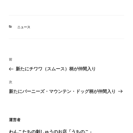
カ
ニュース
テ
ゴ
リ
ー
投
前
前
稿
の
新たにチワワ（スムース）柄が仲間入り
ナ
投
ビ
稿
次
次
ゲ
の
新たにバーニーズ・マウンテン・ドッグ柄が仲間入り
投
ー
稿
シ
ョ
運営者
ン
わんこたちの刺しゅうのお店「うちのこ」