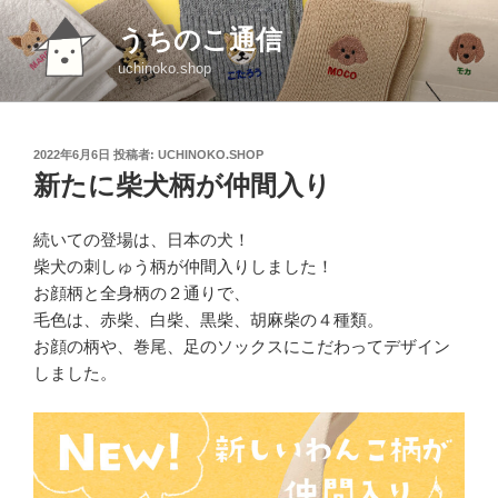
コ
うちのこ通信
ン
テ
uchinoko.shop
ン
ツ
へ
投
2022年6月6日
投稿者:
UCHINOKO.SHOP
ス
稿
新たに柴犬柄が仲間入り
日:
キ
ッ
続いての登場は、日本の犬！
プ
柴犬の刺しゅう柄が仲間入りしました！
お顔柄と全身柄の２通りで、
毛色は、赤柴、白柴、黒柴、胡麻柴の４種類。
お顔の柄や、巻尾、足のソックスにこだわってデザイン
しました。