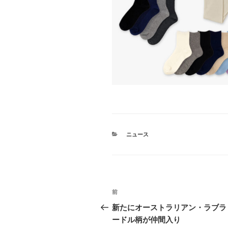
カ
ニュース
テ
ゴ
リ
ー
投
前
前
稿
の
新たにオーストラリアン・ラブラ
投
ードル柄が仲間入り
ナ