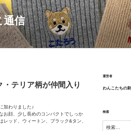
こ通信
運営者
ク・テリア柄が仲間入り
わんこたちの
に加わりました♪
検索
なお顔、少し長めのコンパクトでしっか
はレッド、ウィートン、ブラック&タン、
検
。
索: