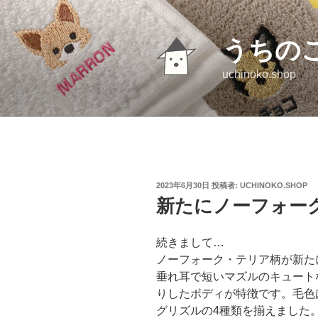
コ
ン
テ
うちの
ン
uchinoko.shop
ツ
へ
ス
キ
ッ
プ
投
2023年6月30日
投稿者:
UCHINOKO.SHOP
稿
新たにノーフォー
日:
続きまして…
ノーフォーク・テリア柄が新た
垂れ耳で短いマズルのキュート
りしたボディが特徴です。毛色
グリズルの4種類を揃えました