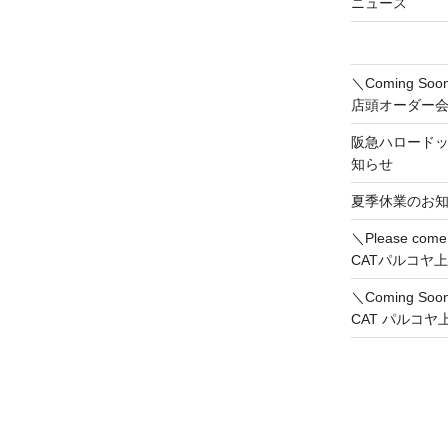
稿
ニュース
＼Coming 
店頭オーダー
阪急ハロード
知らせ
夏季休業のお
＼Please co
CATパルコヤ
＼Coming So
CAT パルコ