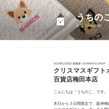
コ
ン
テ
うちの
ン
uchinoko.shop
ツ
へ
ス
キ
ッ
プ
投
2023年12月8日
投稿者:
UCHINOKO.SHOP
稿
クリスマスギフト
日:
百貨店梅田本店
こんにちは「うちのこ」です。
本日から３日間限定で、阪神梅