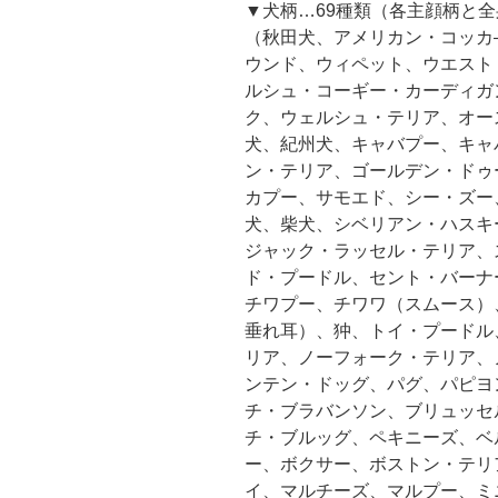
▼犬柄…69種類（各主顔柄と
（秋田犬、アメリカン・コッカ
ウンド、ウィペット、ウエスト
ルシュ・コーギー・カーディガ
ク、ウェルシュ・テリア、オー
犬、紀州犬、キャバプー、キャ
ン・テリア、ゴールデン・ドゥ
カプー、サモエド、シー・ズー
犬、柴犬、シベリアン・ハスキ
ジャック・ラッセル・テリア、
ド・プードル、セント・バーナ
チワプー、チワワ（スムース）
垂れ耳）、狆、トイ・プードル
リア、ノーフォーク・テリア、
ンテン・ドッグ、パグ、パピヨ
チ・ブラバンソン、ブリュッセ
チ・ブルッグ、ペキニーズ、ベ
ー、ボクサー、ボストン・テリ
イ、マルチーズ、マルプー、ミ