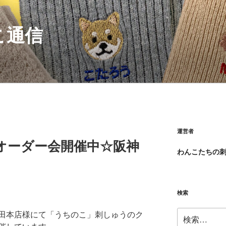
こ通信
運営者
オーダー会開催中☆阪神
わんこたちの
検索
検
田本店様にて「うちのこ」刺しゅうのク
索: