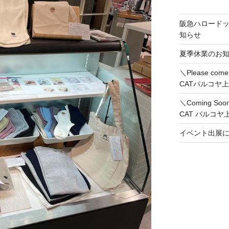
阪急ハロード
知らせ
夏季休業のお
＼Please co
CATパルコヤ
＼Coming So
CAT パルコ
イベント出展