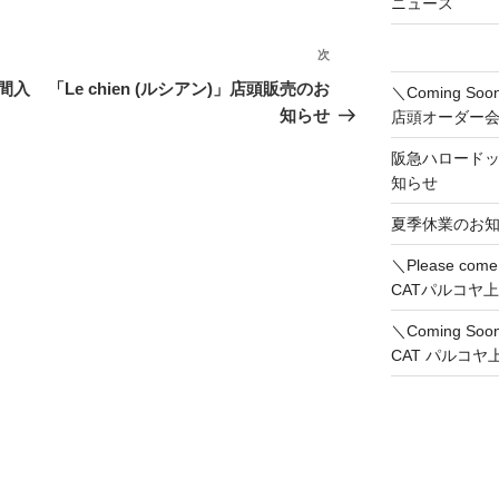
ニュース
次
次
の
間入
「Le chien (ルシアン)」店頭販売のお
＼Coming 
投
知らせ
店頭オーダー
稿
阪急ハロード
知らせ
夏季休業のお
＼Please co
CATパルコヤ
＼Coming So
CAT パルコ