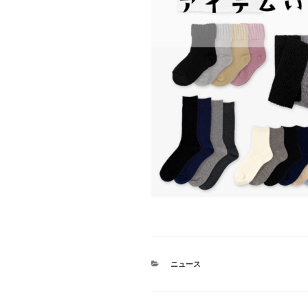
カ
ニュース
テ
ゴ
リ
ー