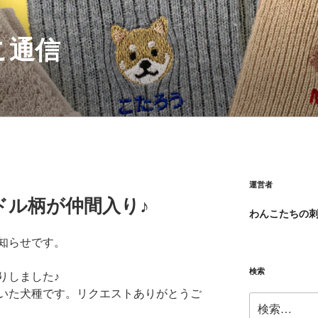
こ通信
運営者
ドル柄が仲間入り♪
わんこたちの
知らせです。
検索
りしました♪
いた犬種です。リクエストありがとうご
検
索: