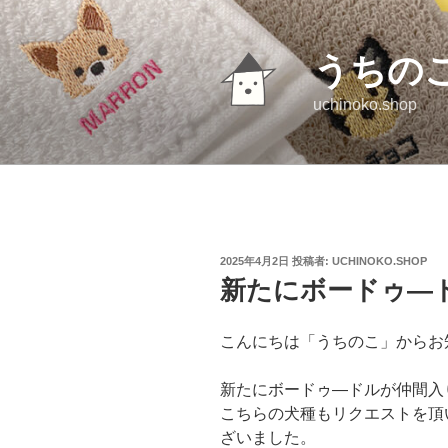
コ
ン
テ
うちの
ン
uchinoko.shop
ツ
へ
ス
キ
ッ
プ
投
2025年4月2日
投稿者:
UCHINOKO.SHOP
稿
新たにボードゥ―
日:
こんにちは「うちのこ」からお
新たにボードゥ―ドルが仲間入
こちらの犬種もリクエストを頂
ざいました。