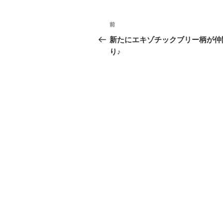
投
前
前
稿
の
新たにエキゾチックブリー柄が仲
投
り♪
ナ
稿
ビ
ゲ
ー
シ
ョ
ン