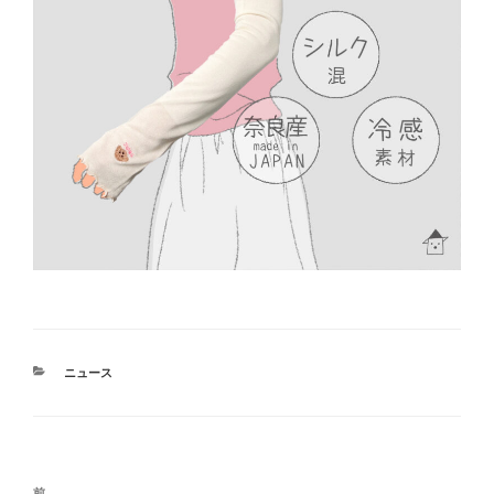
カ
ニュース
テ
ゴ
リ
ー
投
前