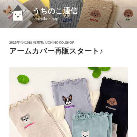
コ
うちのこ通信
ン
テ
uchinoko.shop
ン
ツ
へ
投
2025年4月10日
投稿者:
UCHINOKO.SHOP
ス
稿
アームカバー再販スタート♪
日:
キ
ッ
プ