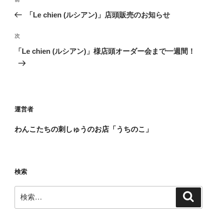
前
稿
の
「Le chien (ルシアン)」店頭販売のお知らせ
ナ
投
ビ
稿
次
次
ゲ
の
「Le chien (ルシアン)」様店頭オーダー会まで一週間！
投
ー
稿
シ
ョ
ン
運営者
わんこたちの刺しゅうのお店「うちのこ」
検索
検
検
索
索: