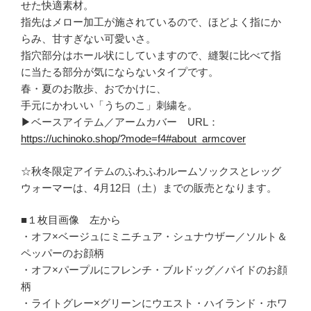
せた快適素材。
指先はメロー加工が施されているので、ほどよく指にか
らみ、甘すぎない可愛いさ。
指穴部分はホール状にしていますので、縫製に比べて指
に当たる部分が気にならないタイプです。
春・夏のお散歩、おでかけに、
手元にかわいい「うちのこ」刺繍を。
▶ベースアイテム／アームカバー URL：
https://uchinoko.shop/?mode=f4#about_armcover
☆秋冬限定アイテムのふわふわルームソックスとレッグ
ウォーマーは、4月12日（土）までの販売となります。
■１枚目画像 左から
・オフ×ベージュにミニチュア・シュナウザー／ソルト＆
ペッパーのお顔柄
・オフ×パープルにフレンチ・ブルドッグ／パイドのお顔
柄
・ライトグレー×グリーンにウエスト・ハイランド・ホワ