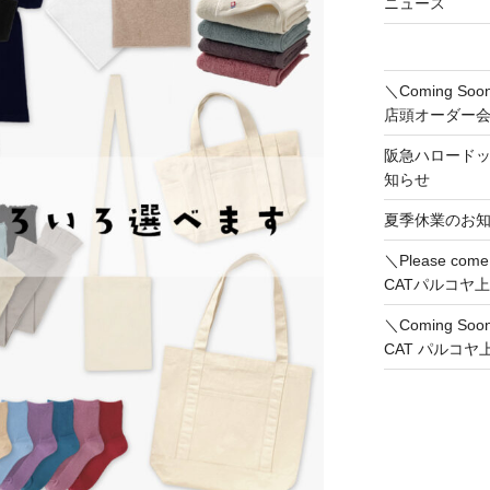
ニュース
＼Coming 
店頭オーダー
阪急ハロード
知らせ
夏季休業のお
＼Please co
CATパルコヤ
＼Coming So
CAT パルコ