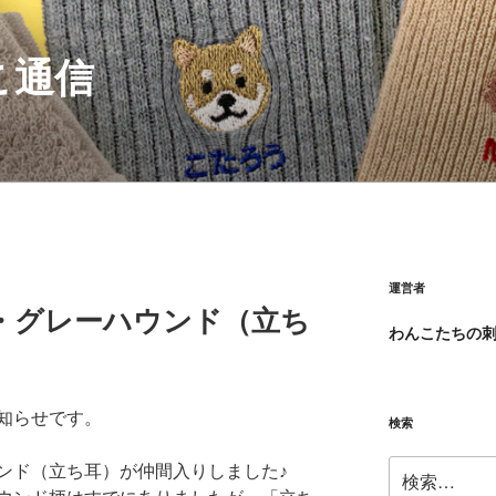
こ通信
運営者
・グレーハウンド（立ち
わんこたちの
知らせです。
検索
検
ンド（立ち耳）が仲間入りしました♪
索: