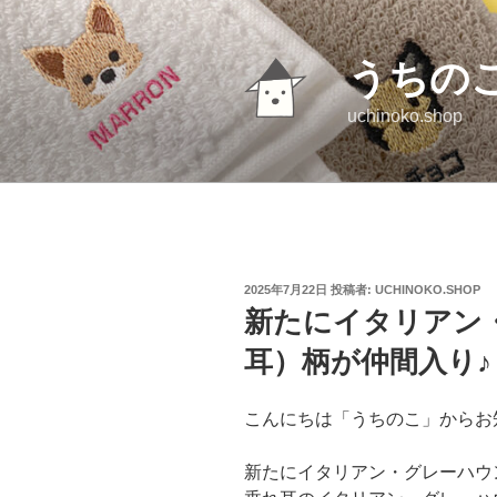
コ
ン
テ
うちの
ン
uchinoko.shop
ツ
へ
ス
キ
ッ
プ
投
2025年7月22日
投稿者:
UCHINOKO.SHOP
稿
新たにイタリアン
日:
耳）柄が仲間入り♪
こんにちは「うちのこ」からお
新たにイタリアン・グレーハウ