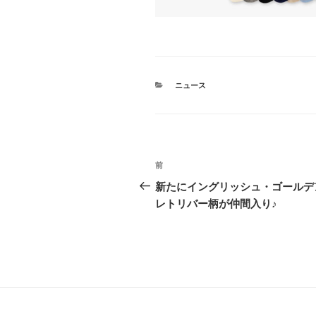
カ
ニュース
テ
ゴ
リ
ー
投
前
前
稿
の
新たにイングリッシュ・ゴールデ
投
レトリバー柄が仲間入り♪
ナ
稿
ビ
ゲ
ー
シ