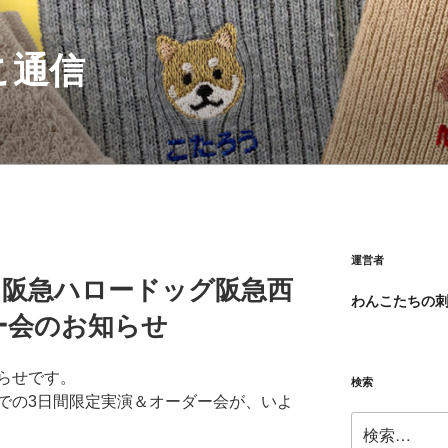
こ通信
運営者
on!／阪急ハロードッグ阪急西
わんこたちの
ー会のお知らせ
らせです。
検索
での3日間限定実演＆オーダー会が、いよ
検
索: