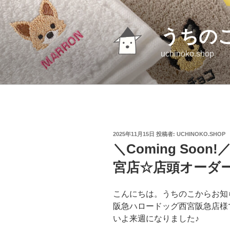
コ
ン
テ
うちの
ン
uchinoko.shop
ツ
へ
ス
キ
ッ
プ
投
2025年11月15日
投稿者:
UCHINOKO.SHOP
稿
＼Coming So
日:
宮店☆店頭オーダ
こんにちは。うちのこからお知
阪急ハロードッグ西宮阪急店様
いよ来週になりました♪