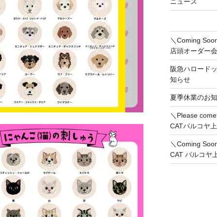
ニュース
＼Coming 
店頭オーダー
阪急ハロード
知らせ
夏季休業のお
＼Please co
CATパルコヤ
＼Coming So
CAT パルコ