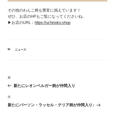
その他のわんこ柄も豊富に揃えています！
ぜひ、お店のHPもご覧になってくださいね。
▶お店のURL：
https://uchinoko.shop
カ
ニュース
テ
ゴ
リ
ー
投
前
前
稿
の
新たにレオンベルガー柄が仲間入り
ナ
投
ビ
稿
次
次
ゲ
の
新たにパーソン・ラッセル・テリア柄が仲間入り♪
投
ー