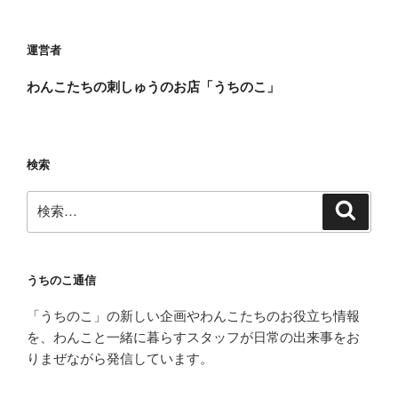
稿
シ
ョ
運営者
ン
わんこたちの刺しゅうのお店「うちのこ」
検索
検
検
索
索:
うちのこ通信
「うちのこ」の新しい企画やわんこたちのお役立ち情報
を、わんこと一緒に暮らすスタッフが日常の出来事をお
りまぜながら発信しています。