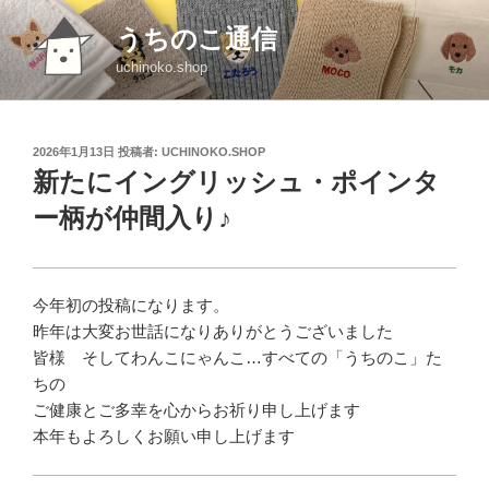
コ
うちのこ通信
ン
テ
uchinoko.shop
ン
ツ
へ
投
2026年1月13日
投稿者:
UCHINOKO.SHOP
ス
稿
新たにイングリッシュ・ポインタ
日:
キ
ー柄が仲間入り♪
ッ
プ
今年初の投稿になります。
昨年は大変お世話になりありがとうございました
皆様 そしてわんこにゃんこ…すべての「うちのこ」た
ちの
ご健康とご多幸を心からお祈り申し上げます
本年もよろしくお願い申し上げます